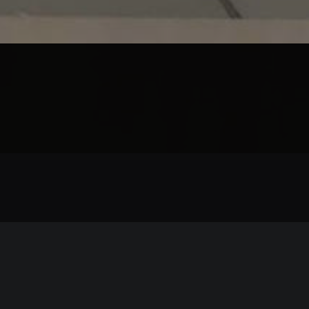
da
motorizzata
a corrente 220 oppure a