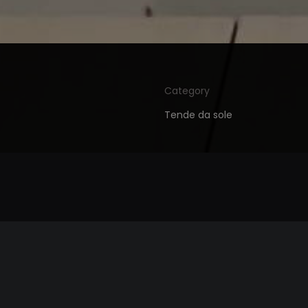
Category
Tende da sole
 di una camera da letto.
al bisogno, problema risolto con il
prodotto Fox Garden
,
ten