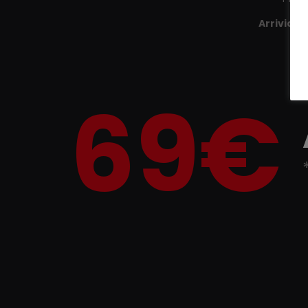
Arriviamo
69€