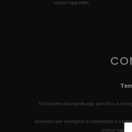
vostra tapparella.
CO
Tem
Tutto parte dal sopralluogo specifico, e in seg
Accessori per avvolgitori a cassonetto o tradizion
motori tapparel