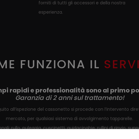
forniti di tutti gli accessori e della nostra
esperienza.
ME FUNZIONA IL
SERV
pi rapidi e professionalità sono al primo po
Garanzia di 2 anni sul trattamento!
uito all’ispezione del cassonetto si procede con l’intervento diret
mercato, per qualsiasi sistema di avvolgimento tapparelle.
ali: rullo, puleggia, cuscinetti, guidacinghie, rullini di rinvio, 
le cablati o radio. Intervento di sostituzione anche del solo cin