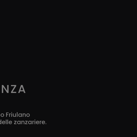
ENZA
io Friulano
elle zanzariere.