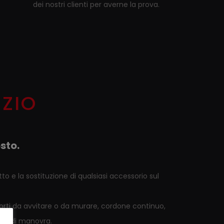
dei nostri clienti per averne la prova.
IZIO
sto.
to e la sostituzione di qualsiasi accessorio sul
supporti da avvitare o da murare, cordone continuo,
tino di manovra.