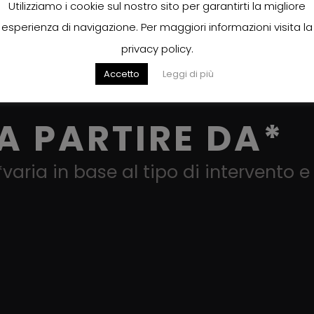
Utilizziamo i cookie sul nostro sito per garantirti la migliore
 in loco forniti di ogni accessorio, riducendo i tempi di real
esperienza di navigazione. Per maggiori informazioni visita la
privacy policy.
Accetto
Leggi di più
A PARTIRE DA*
*varia in base al tipo di intervento e