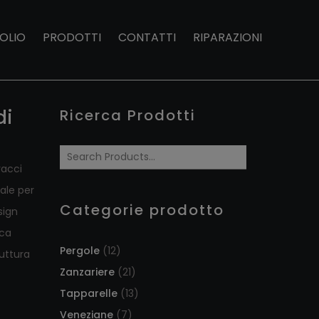
OLIO
PRODOTTI
CONTATTI
RIPARAZIONI
di
Ricerca Prodotti
racci
ale per
Categorie prodotto
sign
ica
Pergole
(12)
ruttura
Zanzariere
(21)
Tapparelle
(13)
Veneziane
(7)