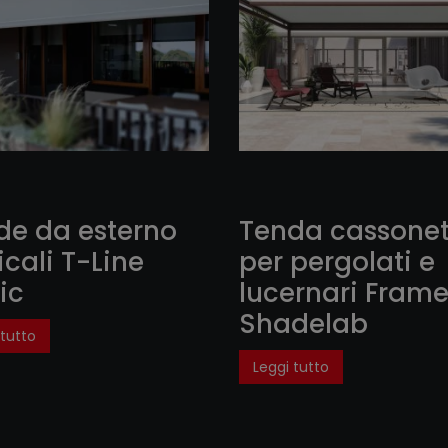
de da esterno
Tenda cassonet
icali T-Line
per pergolati e
ic
lucernari Fram
Shadelab
 tutto
Leggi tutto