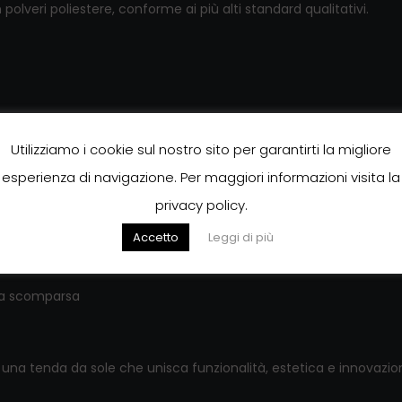
 polveri poliestere, conforme ai più alti standard qualitativi.
Utilizziamo i cookie sul nostro sito per garantirti la migliore
esperienza di navigazione. Per maggiori informazioni visita la
privacy policy.
Accetto
Leggi di più
D a scomparsa
 una tenda da sole che unisca funzionalità, estetica e innovazio