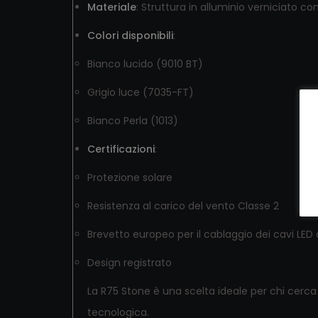
Materiale
:
Struttura in alluminio verniciato con
Colori disponibili
:
Bianco lucido (9010 BT)
Grigio luce (7035-FT)
Bianco Perla (1013)
Certificazioni
:
Protezione solare
Resistenza al carico del vento Classe 2
Brevetto europeo per il cablaggio dei cavi LE
Design registrato
La R75 Stone è una scelta ideale per chi cerca
tecnologica.