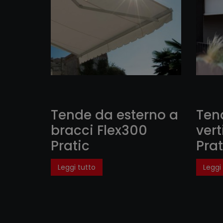
Tende da esterno a
Ten
bracci Flex300
vert
Pratic
Prat
Leggi tutto
Leggi