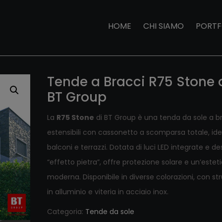
HOME
CHI SIAMO
PORTF
Tende a Bracci R75 Stone 
BT Group
La
R75 Stone
di BT Group è una tenda da sole a b
estensibili con cassonetto a scomparsa totale, ide
balconi e terrazzi.
Dotata di luci LED integrate e de
“effetto pietra”, offre protezione solare e un’estet
moderna.
Disponibile in diverse colorazioni, con st
in alluminio e viteria in acciaio inox.
Categoria:
Tende da sole