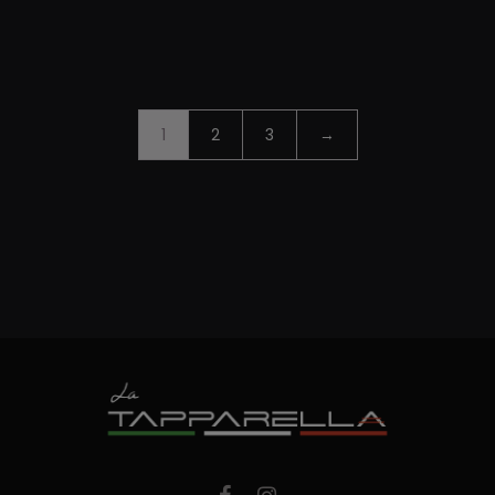
1
2
3
→