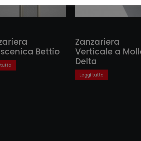
zariera
Zanzariera
iscenica Bettio
Verticale a Mol
Delta
 tutto
Leggi tutto